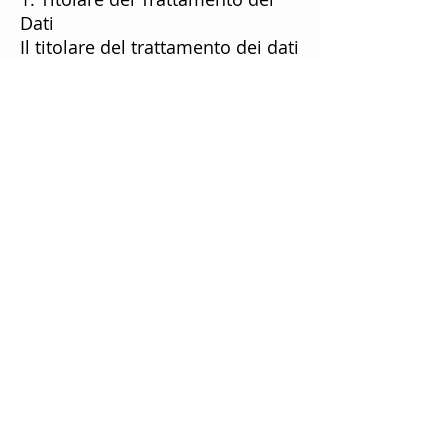
Dati
Il titolare del trattamento dei dati
è SKI-MINE SRL, con sede legale
in Tavernole S.M., Via Amadini
n.72 (BS), P.IVA 03640220988.
Puoi contattarci all'indirizzo
email
miniereskiminne@gmail.com o
al numero di telefono 347 816
3286.
2. Tipologia di Dati Raccolti
Raccogliamo diversi tipi di dati
personali, tra cui:
Dati identificativi: nome,
cognome, indirizzo email,
numero di telefono.
Dati di pagamento: informazioni