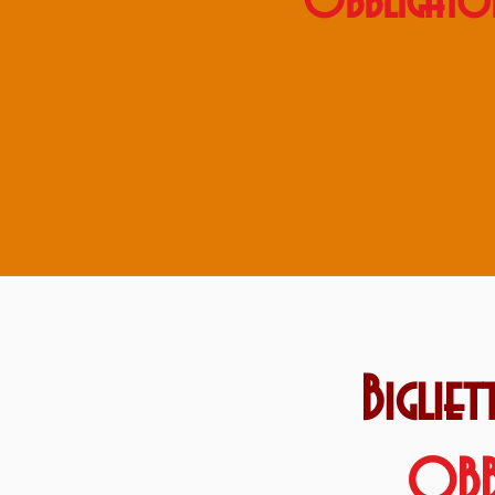
Obbligator
Bigliett
OBB