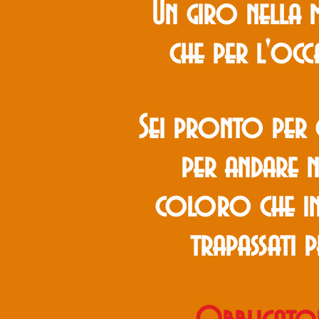
Un giro nella m
che per l'occ
Sei pronto per q
per andare n
coloro che in
trapassati pe