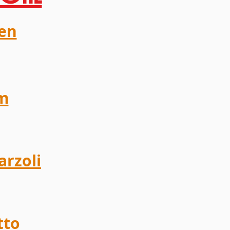
en
m
rzoli
tto