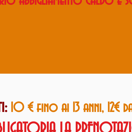
io abbigliamento caldo e sca
i:
10
€ fino ai 13 anni, 12€ da
LIGATORIA LA PRENOTAZ