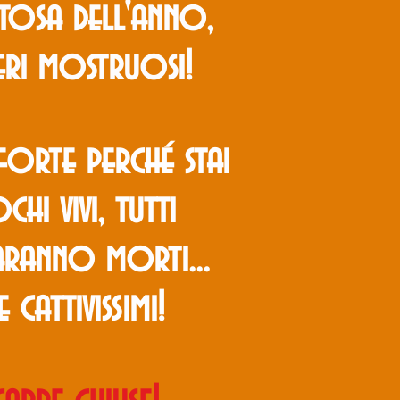
ntosa dell'anno,
eri mostruosi!
forte perché stai
i vivi, tutti
aranno morti...
 cattivissimi!