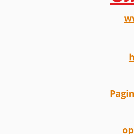
ww
h
Pagi
op