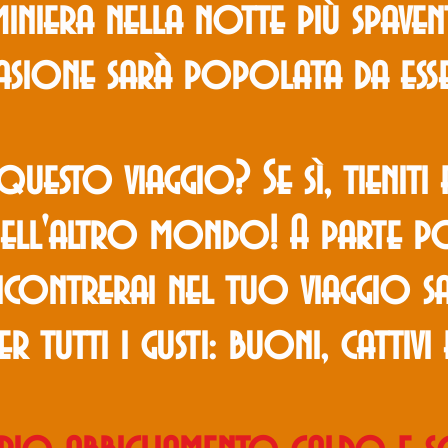
iniera nella notte più spave
asione sarà popolata da ess
uesto viaggio? Se sì, tieniti 
ell'altro mondo! A parte poch
contrerai nel tuo viaggio s
r tutti i gusti: buoni, cattivi e