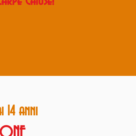
rpe chiuse!
i 14 anni
IONE