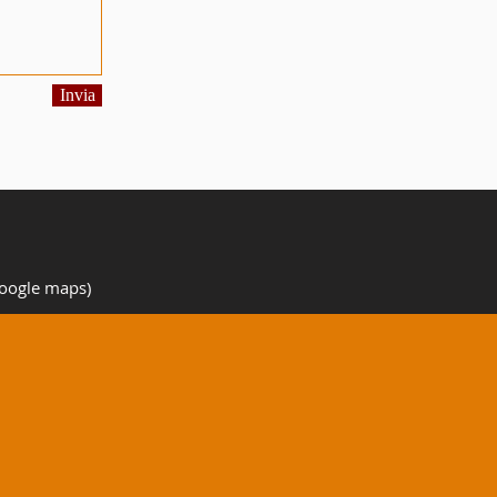
Invia
 google maps)